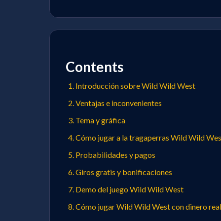
Contents
Introducción sobre Wild Wild West
Ventajas e inconvenientes
Tema y gráfica
Cómo jugar a la tragaperras Wild Wild Wes
Probabilidades y pagos
Giros gratis y bonificaciones
Demo del juego Wild Wild West
Cómo jugar Wild Wild West con dinero rea