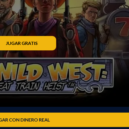
JUGAR GRATIS
GAR CON DINERO REAL