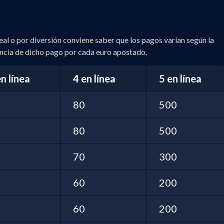
eal o por diversión conviene saber que los pagos varían según la
encia de dicho pago por cada euro apostado.
n línea
4 en línea
5 en línea
80
500
80
500
70
300
60
200
60
200