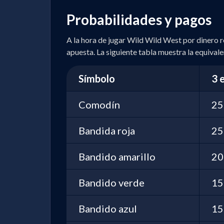
Probabilidades y pagos
A la hora de jugar Wild Wild West por dinero r
apuesta. La siguiente tabla muestra la equival
Símbolo
3 e
Comodín
25
Bandida roja
25
Bandido amarillo
20
Bandido verde
15
Bandido azul
15