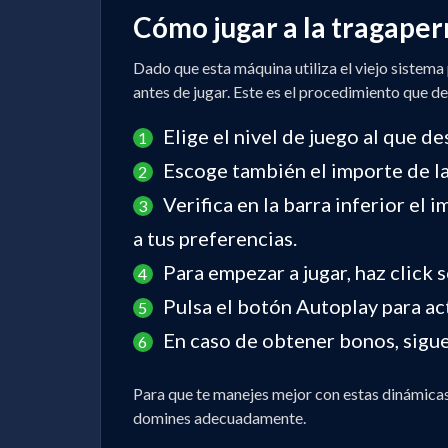
Cómo jugar a la tragape
Dado que esta máquina utiliza el viejo sistema 
antes de jugar. Este es el procedimiento que d
Elige el nivel de juego al que de
Escoge también el importe de la
Verifica en la barra inferior el 
a tus preferencias.
Para empezar a jugar, haz click s
Pulsa el botón Autoplay para act
En caso de obtener bonos, sigue 
Para que te manejes mejor con estas dinámica
domines adecuadamente.