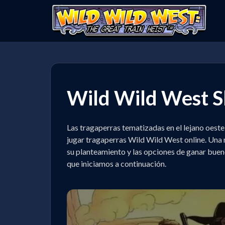
Wild Wild West S
Las tragaperras tematizadas en el lejano oeste 
jugar tragaperras Wild Wild West online. Una 
su planteamiento y las opciones de ganar buen
que iniciamos a continuación.