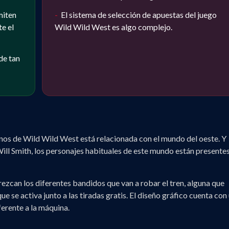
miten
El sistema de selección de apuestas del juego
e el
Wild Wild West es algo complejo.
de tan
inos de Wild Wild West está relacionada con el mundo del oeste. Y
Will Smith, los personajes habituales de este mundo están presente
rezcan los diferentes bandidos que van a robar el tren, alguna que
ue se activa junto a las tiradas gratis. El diseño gráfico cuenta con
ferente a la máquina.