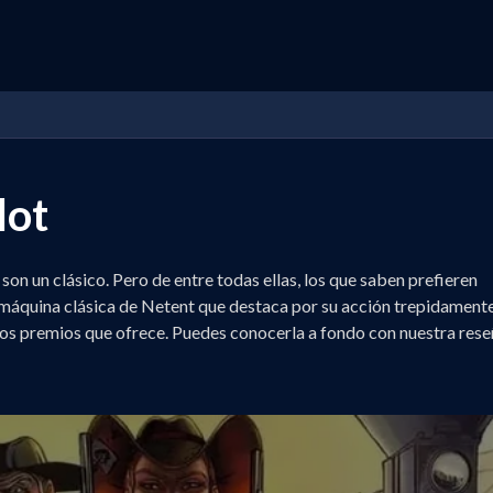
lot
son un clásico. Pero de entre todas ellas, los que saben prefieren
máquina clásica de Netent que destaca por su acción trepidamente
os premios que ofrece. Puedes conocerla a fondo con nuestra rese